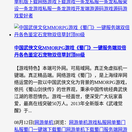
单机版下载
网络游戏下载
游戏一条龙
私服一条龙
私服架
设一条龙
游戏私服一条龙
游戏开发
端游源码
游戏源码
游
戏爱好者
中国武侠文化MMORPG游戏《蜀门》一键服务端双倍
丹各色鉴定石宠物双倍草封顶80级
【游戏特色】本端可外网。可局域网。真正免虚拟机一
键端。真正精品端。网络游戏《蜀门》，是上海绿岸网
络运营的一款以中国武侠文化为背景的MMORPG游戏，
依托《蜀山剑侠传》的世界观，秉承中国传统经典武侠
江湖的恩怨情仇。游戏一经面世，便深受广大玩家喜
爱，最高在线突破50万人。2013年全新版本《武魂觉
醒》于...
08月12日
[
网游单机
]
浏览：
网游单机
游戏私服
网单
蜀门
私服
蜀门一键端下载
蜀门网游单机下载
蜀门服务端
网游