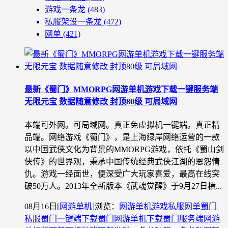
游戏一条龙
(483)
私服架设一条龙
(472)
网单
(421)
最新《蜀门》MMORPG网游单机游戏下载一键服务端
无限元宝 数据随意修改 封顶80级 可局域网
本端可外网。可局域网。真正免虚拟机一键端。真正精
品端。网络游戏《蜀门》，是上海绿岸网络运营的一款
以中国武侠文化为背景的MMORPG游戏，依托《蜀山剑
侠传》的世界观，秉承中国传统经典武侠江湖的恩怨情
仇。游戏一经面世，便深受广大玩家喜爱，最高在线突
破50万人。2013年全新版本《武魂觉醒》于9月27日横...
08月16日
[
网游单机
]
浏览：
网游单机
游戏私服
网单
蜀门
私服
蜀门一键端下载
蜀门网游单机下载
蜀门服务端
网游