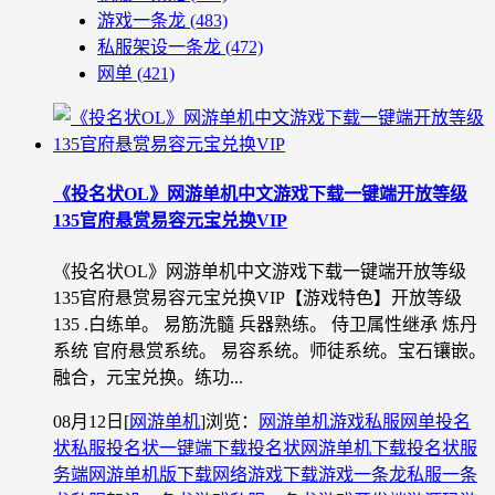
游戏一条龙
(483)
私服架设一条龙
(472)
网单
(421)
《投名状OL》网游单机中文游戏下载一键端开放等级
135官府悬赏易容元宝兑换VIP
《投名状OL》网游单机中文游戏下载一键端开放等级
135官府悬赏易容元宝兑换VIP【游戏特色】开放等级
135 .白练单。 易筋洗髓 兵器熟练。 侍卫属性继承 炼丹
系统 官府悬赏系统。 易容系统。师徒系统。宝石镶嵌。
融合，元宝兑换。练功...
08月12日
[
网游单机
]
浏览：
网游单机
游戏私服
网单
投名
状私服
投名状一键端下载
投名状网游单机下载
投名状服
务端
网游单机版下载
网络游戏下载
游戏一条龙
私服一条