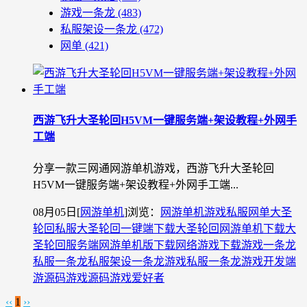
游戏一条龙
(483)
私服架设一条龙
(472)
网单
(421)
西游飞升大圣轮回H5VM一键服务端+架设教程+外网手
工端
分享一款三网通网游单机游戏，西游飞升大圣轮回
H5VM一键服务端+架设教程+外网手工端...
08月05日
[
网游单机
]
浏览：
网游单机
游戏私服
网单
大圣
轮回私服
大圣轮回一键端下载
大圣轮回网游单机下载
大
圣轮回服务端
网游单机版下载
网络游戏下载
游戏一条龙
私服一条龙
私服架设一条龙
游戏私服一条龙
游戏开发
端
游源码
游戏源码
游戏爱好者
‹‹
1
››