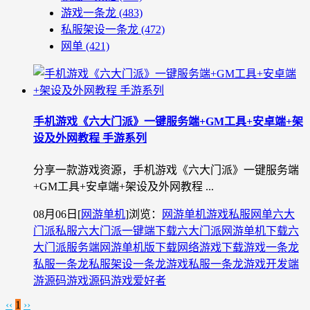
游戏一条龙
(483)
私服架设一条龙
(472)
网单
(421)
手机游戏《六大门派》一键服务端+GM工具+安卓端+架
设及外网教程 手游系列
分享一款游戏资源，手机游戏《六大门派》一键服务端
+GM工具+安卓端+架设及外网教程 ...
08月06日
[
网游单机
]
浏览：
网游单机
游戏私服
网单
六大
门派私服
六大门派一键端下载
六大门派网游单机下载
六
大门派服务端
网游单机版下载
网络游戏下载
游戏一条龙
私服一条龙
私服架设一条龙
游戏私服一条龙
游戏开发
端
游源码
游戏源码
游戏爱好者
‹‹
1
››