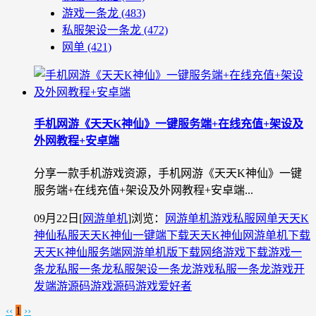
游戏一条龙
(483)
私服架设一条龙
(472)
网单
(421)
手机网游《天天K神仙》一键服务端+在线充值+架设及
外网教程+安卓端
分享一款手机游戏资源，手机网游《天天K神仙》一键
服务端+在线充值+架设及外网教程+安卓端...
09月22日
[
网游单机
]
浏览：
网游单机
游戏私服
网单
天天K
神仙私服
天天K神仙一键端下载
天天K神仙网游单机下载
天天K神仙服务端
网游单机版下载
网络游戏下载
游戏一
条龙
私服一条龙
私服架设一条龙
游戏私服一条龙
游戏开
发
端游源码
游戏源码
游戏爱好者
‹‹
1
››