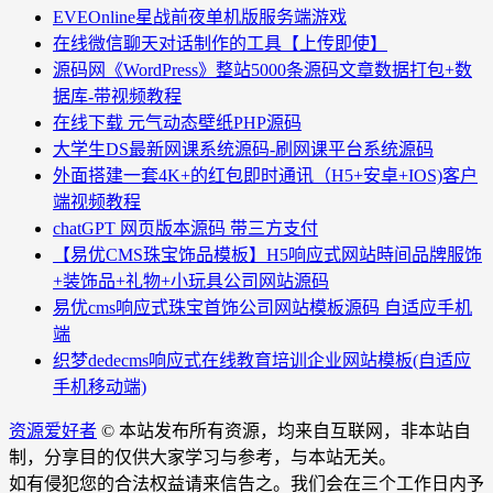
EVEOnline星战前夜单机版服务端游戏
在线微信聊天对话制作的工具【上传即使】
源码网《WordPress》整站5000条源码文章数据打包+数
据库-带视频教程
在线下载 元气动态壁纸PHP源码
大学生DS最新网课系统源码-刷网课平台系统源码
外面搭建一套4K+的红包即时通讯（H5+安卓+IOS)客户
端视频教程
chatGPT 网页版本源码 带三方支付
【易优CMS珠宝饰品模板】H5响应式网站時间品牌服饰
+装饰品+礼物+小玩具公司网站源码
易优cms响应式珠宝首饰公司网站模板源码 自适应手机
端
织梦dedecms响应式在线教育培训企业网站模板(自适应
手机移动端)
资源爱好者
© 本站发布所有资源，均来自互联网，非本站自
制，分享目的仅供大家学习与参考，与本站无关。
如有侵犯您的合法权益请来信告之。我们会在三个工作日内予