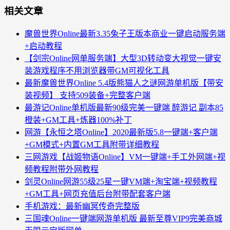
相关文章
魔兽世界Online最新3.35兔子王版本商业一键启动服务端
+启动教程
【剑宗Online网单服务端】大型3D转动变大视觉一键安
装游戏程序不用浏览器带GM可视化工具
最新魔兽世界Online 5.4版熊猫人之谜网游单机版【带安
装视频】 支持509装备+完整客户端
最游记Online单机版最新90级完美一键端 醉游记 副本85
橙装+GM工具+炼器100%补丁
网游【永恒之塔Online】2020最新版5.8一键端+客户端
+GM模式+内置GM工具附带详细教程
三网游戏【战姬物语Online】VM一键端+手工外网端+视
频教程附带外网教程
剑灵Online网游55级25星一键VM端+淘宝端+视频教程
+GM工具+网页充值后台附带配套客户端
手机游戏：最新幽冥传奇完整版
三国魂Online一键端网游单机版 最新至尊VIP9完美商城