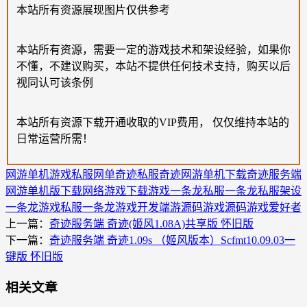
本站所有资源展现图片仅供参考
本站所有资源，需要一定的游戏技术和架设经验，如果你
不懂，不建议购买，本站不提供任何技术支持，购买以后
视同认可该条例
本站所有资源下载开通收取的VIP费用， 仅仅维持本站的
日常运营所需！
网游单机
游戏私服
网单
奇迹私服
奇迹网游单机下载
奇迹服务端
网游单机版下载
网络游戏下载
游戏一条龙
私服一条龙
私服架设
一条龙
游戏私服一条龙
游戏开发
端游源码
游戏源码
游戏爱好者
上一篇：
奇迹服务端 奇迹(姬风1.08A)共享版 怀旧版
下一篇：
奇迹服务端 奇迹1.09s （姬风版本）Scfmt10.09.03一
键版 怀旧版
相关文章