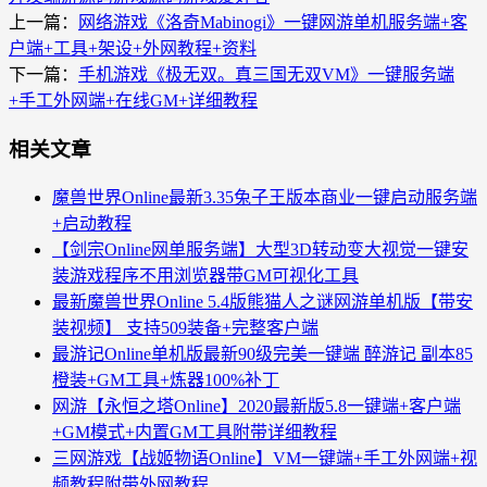
上一篇：
网络游戏《洛奇Mabinogi》一键网游单机服务端+客
户端+工具+架设+外网教程+资料
下一篇：
手机游戏《极无双。真三国无双VM》一键服务端
+手工外网端+在线GM+详细教程
相关文章
魔兽世界Online最新3.35兔子王版本商业一键启动服务端
+启动教程
【剑宗Online网单服务端】大型3D转动变大视觉一键安
装游戏程序不用浏览器带GM可视化工具
最新魔兽世界Online 5.4版熊猫人之谜网游单机版【带安
装视频】 支持509装备+完整客户端
最游记Online单机版最新90级完美一键端 醉游记 副本85
橙装+GM工具+炼器100%补丁
网游【永恒之塔Online】2020最新版5.8一键端+客户端
+GM模式+内置GM工具附带详细教程
三网游戏【战姬物语Online】VM一键端+手工外网端+视
频教程附带外网教程