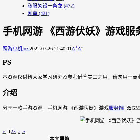
私服架设一条龙
(472)
网单
(421)
手机网游 《西游伏妖》游戏服
+
-
网游单机
tuzi
2022-07-26 21:40:01
A
A
PS
本资源仅供给大家学习研究及参考借鉴美工之用，请勿用于商
介绍
分享一款手游资源，手机网游 《西游伏妖》游戏
服务端
+双G
‹‹
1
2
3
›
››
本文导航