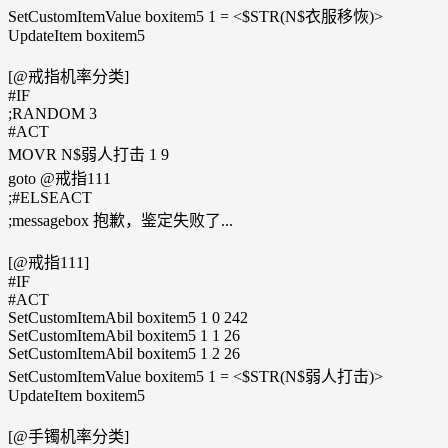
SetCustomItemValue boxitem5 1 = <$STR(N$衣服移恢)>
UpdateItem boxitem5
[@戒指机率分类]
#IF
;RANDOM 3
#ACT
MOVR N$弱人打击 1 9
goto @戒指111
;#ELSEACT
;messagebox 抱歉，鉴定失败了...
[@戒指111]
#IF
#ACT
SetCustomItemAbil boxitem5 1 0 242
SetCustomItemAbil boxitem5 1 1 26
SetCustomItemAbil boxitem5 1 2 26
SetCustomItemValue boxitem5 1 = <$STR(N$弱人打击)>
UpdateItem boxitem5
[@手镯机率分类]