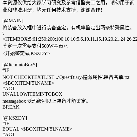
本资源仅供给大家学习研究及参考借鉴美工之用，请勿用于商
业和非法用途，均无任何技术支持，谢谢合作！
[@MAIN]
将装备放入框中进行装备鉴定，有机率鉴定出两条特殊属性。
\
<ITEMBOX:5:61:250:200:100:10:10:5,6,10,11,15,19,20,21,24,26,22
鉴定一次需要支付500W金币>\
<开始鉴定/@KSZDY>
[@ItemIntoBox5]
#IF
NOT CHECKTEXTLIST ..\QuestDiary\隐藏属性\装备名单.txt
<$BOXITEM[5].NAME>
#ACT
UNALLOWITEMINTOBOX
messagebox 沃玛级别以上装备才能鉴定。
BREAK
[@KSZDY]
#IF
EQUAL <$BOXITEM[5].NAME>
#ACT