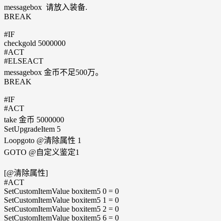
messagebox 请放入装备.
BREAK
#IF
checkgold 5000000
#ACT
#ELSEACT
messagebox 金币不足500万。
BREAK
#IF
#ACT
take 金币 5000000
SetUpgradeItem 5
Loopgoto @清除属性 1
GOTO @自定义鉴定1
[@清除属性]
#ACT
SetCustomItemValue boxitem5 0 = 0
SetCustomItemValue boxitem5 1 = 0
SetCustomItemValue boxitem5 2 = 0
SetCustomItemValue boxitem5 6 = 0