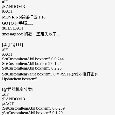
#IF
;RANDOM 3
#ACT
MOVR N$弱怪打击 1 16
GOTO @手镯111
;#ELSEACT
;messagebox 抱歉，鉴定失败了...
[@手镯111]
#IF
#ACT
SetCustomItemAbil boxitem5 0 0 244
SetCustomItemAbil boxitem5 0 1 25
SetCustomItemAbil boxitem5 0 2 25
SetCustomItemValue boxitem5 0 = <$STR(N$弱怪打击)>
UpdateItem boxitem5
[@武器机率分类]
;#IF
;RANDOM 3
;#ACT
;SetCustomItemAbil boxitem5 0 0 239
;SetCustomItemAbil boxitem5 0 1 20