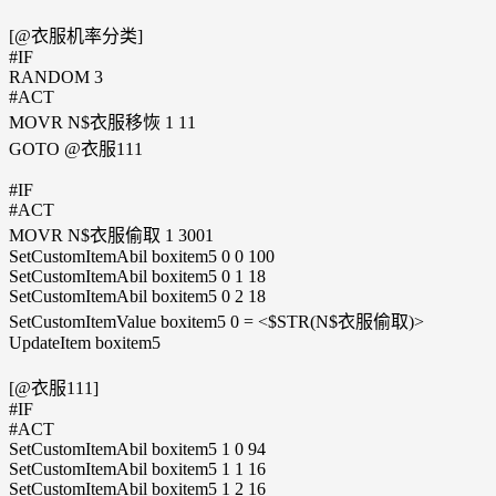
[@衣服机率分类]
#IF
RANDOM 3
#ACT
MOVR N$衣服移恢 1 11
GOTO @衣服111
#IF
#ACT
MOVR N$衣服偷取 1 3001
SetCustomItemAbil boxitem5 0 0 100
SetCustomItemAbil boxitem5 0 1 18
SetCustomItemAbil boxitem5 0 2 18
SetCustomItemValue boxitem5 0 = <$STR(N$衣服偷取)>
UpdateItem boxitem5
[@衣服111]
#IF
#ACT
SetCustomItemAbil boxitem5 1 0 94
SetCustomItemAbil boxitem5 1 1 16
SetCustomItemAbil boxitem5 1 2 16