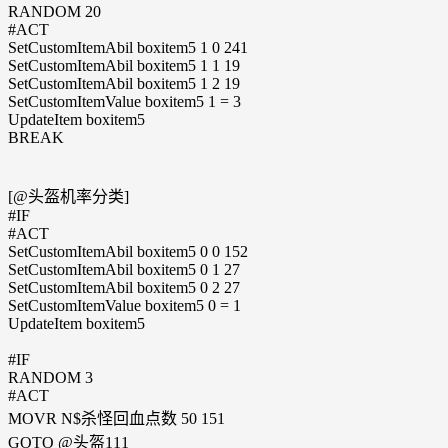
RANDOM 20
#ACT
SetCustomItemAbil boxitem5 1 0 241
SetCustomItemAbil boxitem5 1 1 19
SetCustomItemAbil boxitem5 1 2 19
SetCustomItemValue boxitem5 1 = 3
UpdateItem boxitem5
BREAK
[@头盔机率分类]
#IF
#ACT
SetCustomItemAbil boxitem5 0 0 152
SetCustomItemAbil boxitem5 0 1 27
SetCustomItemAbil boxitem5 0 2 27
SetCustomItemValue boxitem5 0 = 1
UpdateItem boxitem5
#IF
RANDOM 3
#ACT
MOVR N$杀怪回血点数 50 151
GOTO @头盔111