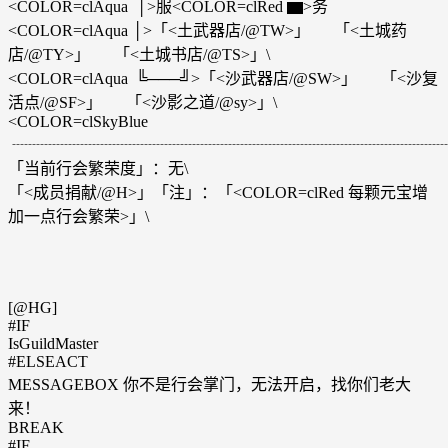
<COLOR=clAqua │>服<COLOR=clRed ▆>务
<COLOR=clAqua │>「<土武器店/@TW>」 「<土城药
店/@TY>」 「<土城书店/@TS>」\
<COLOR=clAqua ╚───╝>「<沙武器店/@SW>」 「<沙复
活点/@SF>」 「<沙影之道/@sy>」\
<COLOR=clSkyBlue
┈┈┈┈┈┈┈┈┈┈┈┈┈┈┈┈┈┈┈┈┈┈┈┈┈┈┈┈
「当前行会繁荣度」：无\
「<成员捐献/@H>」「注」：「<COLOR=clRed 每颗元宝增
加一点行会繁荣>」\
[@HG]
#IF
IsGuildMaster
#ELSEACT
MESSAGEBOX 你不是行会掌门，无法开启，找你们老大
来！
BREAK
#IF