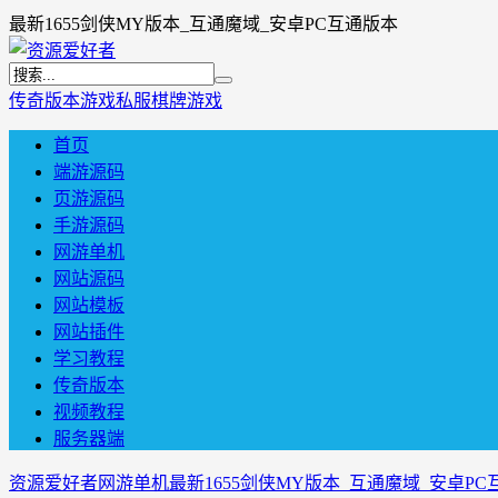
最新1655剑侠MY版本_互通魔域_安卓PC互通版本
传奇版本
游戏私服
棋牌游戏
首页
端游源码
页游源码
手游源码
网游单机
网站源码
网站模板
网站插件
学习教程
传奇版本
视频教程
服务器端
资源爱好者
网游单机
最新1655剑侠MY版本_互通魔域_安卓P