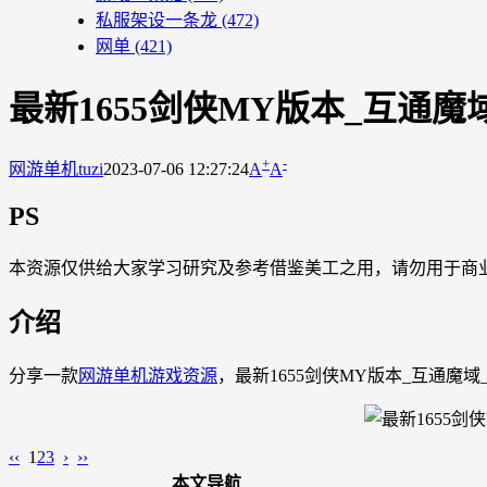
私服架设一条龙
(472)
网单
(421)
最新1655剑侠MY版本_互通魔
+
-
网游单机
tuzi
2023-07-06 12:27:24
A
A
PS
本资源仅供给大家学习研究及参考借鉴美工之用，请勿用于商
介绍
分享一款
网游单机
游戏资源
，最新1655剑侠MY版本_互通魔域
‹‹
1
2
3
›
››
本文导航