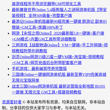
装游戏程序不用浏览器带GM可视化工具
最新魔兽世界Online 5.4版熊猫人之谜网游单机版【带安
装视频】 支持509装备+完整客户端
最游记Online单机版最新90级完美一键端 醉游记 副本85
橙装+GM工具+炼器100%补丁
网游【永恒之塔Online】2020最新版5.8一键端+客户端
+GM模式+内置GM工具附带详细教程
三网游戏【战姬物语Online】VM一键端+手工外网端+视
频教程附带外网教程
剑灵Online网游55级25星一键VM端+淘宝端+视频教程
+GM工具+网页充值后台附带配套客户端
手机游戏：最新幽冥传奇完整版
三国魂Online一键端网游单机版 最新至尊VIP9完美商城
无限元宝版网单
战龙三国Online网游单机版 最新运营版全新地图 BOSS
一键端 无限元宝 GM工具+搭建视频教程
资源爱好者
© 本站发布所有资源，均来自互联网，非本站自
制，分享目的仅供大家学习与参考，与本站无关。