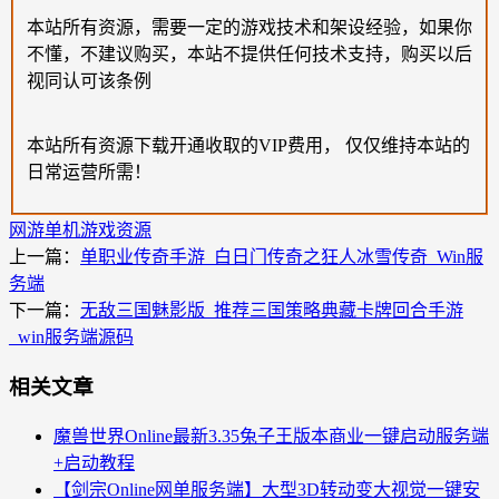
本站所有资源，需要一定的游戏技术和架设经验，如果你
不懂，不建议购买，本站不提供任何技术支持，购买以后
视同认可该条例
本站所有资源下载开通收取的VIP费用， 仅仅维持本站的
日常运营所需！
网游单机
游戏资源
上一篇：
单职业传奇手游_白日门传奇之狂人冰雪传奇_Win服
务端
下一篇：
无敌三国魅影版_推荐三国策略典藏卡牌回合手游
_win服务端源码
相关文章
魔兽世界Online最新3.35兔子王版本商业一键启动服务端
+启动教程
【剑宗Online网单服务端】大型3D转动变大视觉一键安