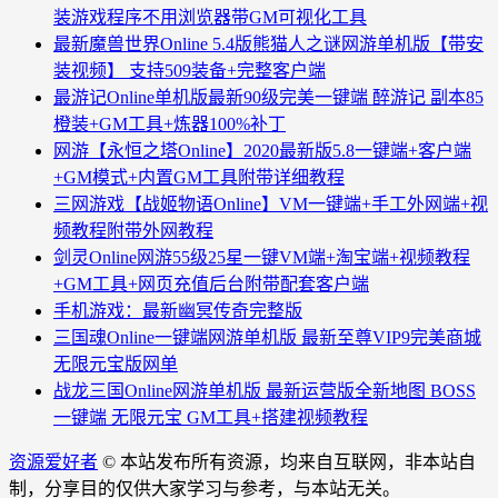
装游戏程序不用浏览器带GM可视化工具
最新魔兽世界Online 5.4版熊猫人之谜网游单机版【带安
装视频】 支持509装备+完整客户端
最游记Online单机版最新90级完美一键端 醉游记 副本85
橙装+GM工具+炼器100%补丁
网游【永恒之塔Online】2020最新版5.8一键端+客户端
+GM模式+内置GM工具附带详细教程
三网游戏【战姬物语Online】VM一键端+手工外网端+视
频教程附带外网教程
剑灵Online网游55级25星一键VM端+淘宝端+视频教程
+GM工具+网页充值后台附带配套客户端
手机游戏：最新幽冥传奇完整版
三国魂Online一键端网游单机版 最新至尊VIP9完美商城
无限元宝版网单
战龙三国Online网游单机版 最新运营版全新地图 BOSS
一键端 无限元宝 GM工具+搭建视频教程
资源爱好者
© 本站发布所有资源，均来自互联网，非本站自
制，分享目的仅供大家学习与参考，与本站无关。