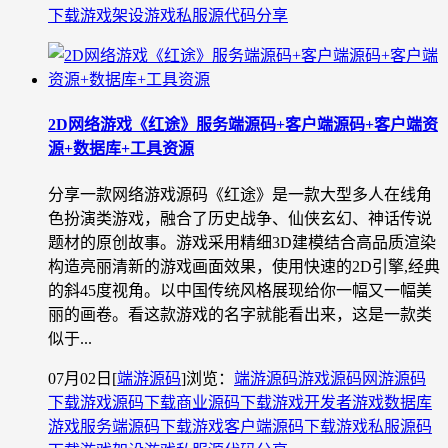
下载
游戏架设
游戏私服源代码分享
2D网络游戏《红途》服务端源码+客户端源码+客户端资
源+数据库+工具资源
分享一款网络游戏源码《红途》是一款大型多人在线角
色扮演类游戏，融合了历史战争、仙侠玄幻、神话传说
题材的原创故事。游戏采用精细3D建模结合高品质渲染
构造亮丽清新的游戏画面效果，使用快速的2D引擎,经典
的斜45度视角。以中国传统风格展现给你一幅又一幅美
丽的画卷。看这款游戏的名字就能看出来，这是一款类
似于...
07月02日
[
端游源码
]
浏览：
端游源码
游戏源码
网游源码
下载
游戏源码下载
商业源码下载
游戏开发者
游戏数据库
游戏服务端源码下载
游戏客户端源码下载
游戏私服源码