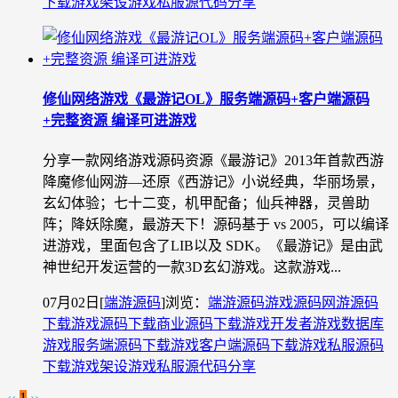
下载
游戏架设
游戏私服源代码分享
修仙网络游戏《最游记OL》服务端源码+客户端源码
+完整资源 编译可进游戏
分享一款网络游戏源码资源《最游记》2013年首款西游
降魔修仙网游—还原《西游记》小说经典，华丽场景，
玄幻体验；七十二变，机甲配备；仙兵神器，灵兽助
阵；降妖除魔，最游天下！源码基于 vs 2005，可以编译
进游戏，里面包含了LIB以及 SDK。《最游记》是由武
神世纪开发运营的一款3D玄幻游戏。这款游戏...
07月02日
[
端游源码
]
浏览：
端游源码
游戏源码
网游源码
下载
游戏源码下载
商业源码下载
游戏开发者
游戏数据库
游戏服务端源码下载
游戏客户端源码下载
游戏私服源码
下载
游戏架设
游戏私服源代码分享
‹‹
1
››