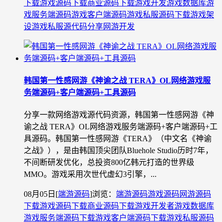
下载
游戏源码下载
商业源码下载
游戏开发
游戏数据库
游
戏服务端源码
游戏客户端源码
游戏私服源码下载
游戏架
设
游戏私服源代码分享
网游开发
韩国第一性感网游《神谕之战 TERA》OL网络游戏服
务端源码+客户端源码+工具源码
分享一款网络游戏源代码资源，韩国第一性感网游《神
谕之战 TERA》OL网络游戏服务端源码+客户端源码+工
具源码。韩国第一性感网游《TERA》（中文名《神谕
之战》），是由韩国顶尖团队Bluehole Studio历时7年，
不间断研发优化，总投资800亿韩元打造的世界级
MMO。游戏采用次世代虚幻3引擎，...
08月05日
[
端游源码
]
浏览：
端游源码
游戏源码
网游源码
下载
游戏源码下载
商业源码下载
游戏开发者
游戏数据库
游戏服务端源码下载
游戏客户端源码下载
游戏私服源码