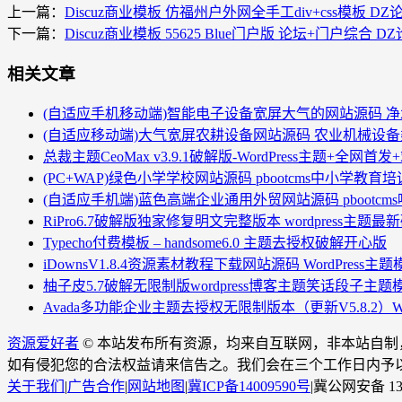
上一篇：
Discuz商业模板 仿福州户外网全手工div+css模板 D
下一篇：
Discuz商业模板 55625 Blue门户版 论坛+门户综合 
相关文章
(自适应手机移动端)智能电子设备宽屏大气的网站源码 净水器
(自适应移动端)大气宽屏农耕设备网站源码 农业机械设备类网
总裁主题CeoMax v3.9.1破解版-WordPress主题+全网首
(PC+WAP)绿色小学学校网站源码 pbootcms中小学教
(自适应手机端)蓝色高端企业通用外贸网站源码 pbootc
RiPro6.7破解版独家修复明文完整版本 wordpress主题最
Typecho付费模板 – handsome6.0 主题去授权破解开心版
iDownsV1.8.4资源素材教程下载网站源码 WordPres
柚子皮5.7破解无限制版wordpress博客主题笑话段子主题
Avada多功能企业主题去授权无限制版本（更新V5.8.2）Wor
资源爱好者
© 本站发布所有资源，均来自互联网，非本站自
如有侵犯您的合法权益请来信告之。我们会在三个工作日内予以清除。邮箱
关于我们
|
广告合作
|
网站地图
|
冀ICP备14009590号
|
冀公网安备 130