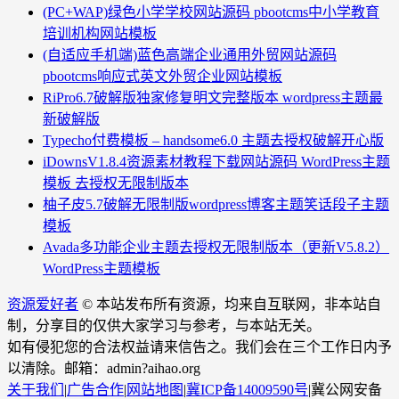
(PC+WAP)绿色小学学校网站源码 pbootcms中小学教育
培训机构网站模板
(自适应手机端)蓝色高端企业通用外贸网站源码
pbootcms响应式英文外贸企业网站模板
RiPro6.7破解版独家修复明文完整版本 wordpress主题最
新破解版
Typecho付费模板 – handsome6.0 主题去授权破解开心版
iDownsV1.8.4资源素材教程下载网站源码 WordPress主题
模板 去授权无限制版本
柚子皮5.7破解无限制版wordpress博客主题笑话段子主题
模板
Avada多功能企业主题去授权无限制版本（更新V5.8.2）
WordPress主题模板
资源爱好者
© 本站发布所有资源，均来自互联网，非本站自
制，分享目的仅供大家学习与参考，与本站无关。
如有侵犯您的合法权益请来信告之。我们会在三个工作日内予
以清除。邮箱：admin?aihao.org
关于我们
|
广告合作
|
网站地图
|
冀ICP备14009590号
|
冀公网安备